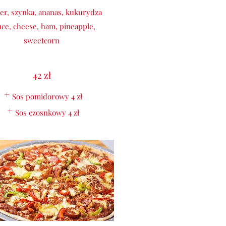
ser, szynka, ananas, kukurydza
uce, cheese, ham, pineapple,
sweetcorn
42 zł
Sos pomidorowy
4 zł
Sos czosnkowy
4 zł