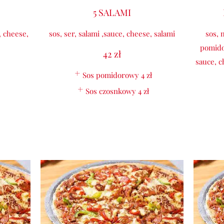
5 SALAMI
, cheese,
sos, ser, salami ,sauce, cheese, salami
sos, m
pomido
42 zł
sauce, c
Sos pomidorowy
4 zł
Sos czosnkowy
4 zł