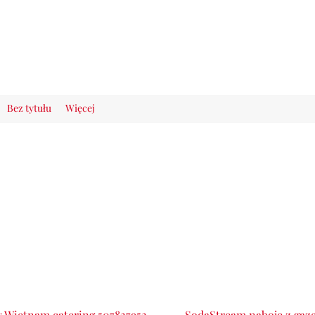
Bez tytułu
Więcej
 Wietnam catering 507827952
SodaStream naboje z ga