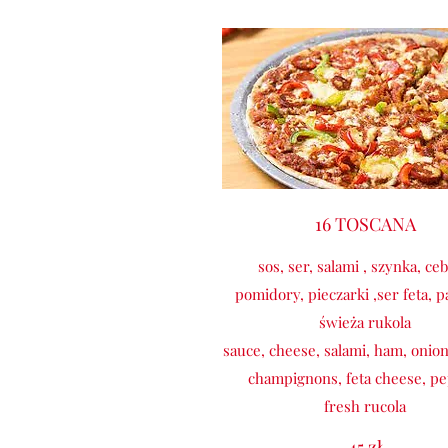
16 TOSCANA
sos, ser, salami , szynka, ceb
pomidory, pieczarki ,ser feta, 
świeża rukola
sauce, cheese, salami, ham, onion
champignons, feta cheese, pe
fresh rucola
45 zł