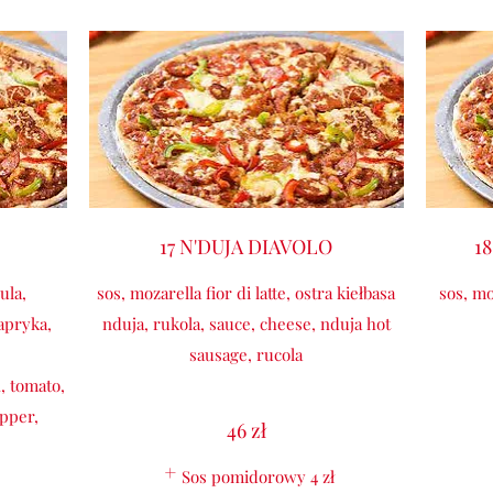
17 N'DUJA DIAVOLO
1
ula,
sos, mozarella fior di latte, ostra kiełbasa
sos, mo
papryka,
nduja, rukola, sauce, cheese, nduja hot
sausage, rucola
, tomato,
pper,
46 zł
Sos pomidorowy
4 zł