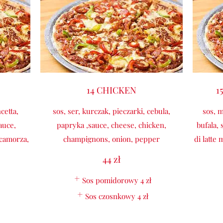
14 CHICKEN
1
ncetta,
sos, ser, kurczak, pieczarki, cebula,
sos, m
auce,
papryka ,sauce, cheese, chicken,
bufala, 
 scamorza,
champignons, onion, pepper
di latte 
44 zł
Sos pomidorowy
4 zł
Sos czosnkowy
4 zł