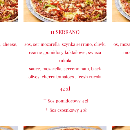
11 SERRANO
e, cheese,
sos, ser mozarella, szynka serrano, oliwki
os, mozar
czarne ,pomidory koktailowe, świeża
moz
rukola
sauce, mozarella, serreno ham, black
olives, cherry tomatoes , fresh rucola
42 zł
Sos pomidorowy
4 zł
Sos czosnkowy
4 zł