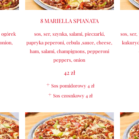
8 MARIELLA SPIANATA
, ogórek
sos, ser, szynka, salami, pieczarki,
sos, ser,
 onion,
papryka peperoni, cebula ,sauce, cheese,
kukuryd
ham, salami, champignons, pepperoni
peppers, onion
42 zł
Sos pomidorowy
4 zł
Sos czosnkowy
4 zł