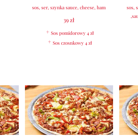
sos, ser, szynka sauce, cheese, ham
sos, 
,sa
39 zł
Sos pomidorowy
4 zł
Sos czosnkowy
4 zł