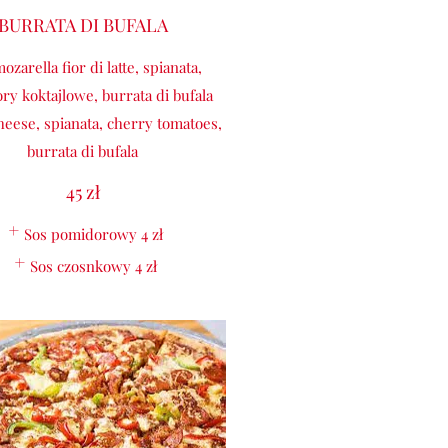
BURRATA DI BUFALA
ozarella fior di latte, spianata,
ry koktajlowe, burrata di bufala
heese, spianata, cherry tomatoes,
burrata di bufala
45 zł
Sos pomidorowy
4 zł
Sos czosnkowy
4 zł