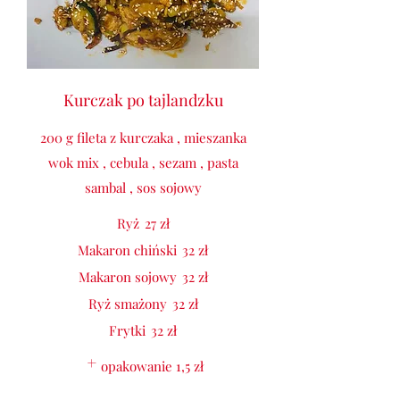
Kurczak po tajlandzku
200 g fileta z kurczaka , mieszanka
wok mix , cebula , sezam , pasta
sambal , sos sojowy
Ryż
27 zł
Makaron chiński
32 zł
Makaron sojowy
32 zł
Ryż smażony
32 zł
Frytki
32 zł
opakowanie
1,5 zł