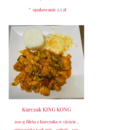
opakowanie
1,5 zł
Kurczak KING KONG
200 g fileta z kurczaka w cieście ,
mieszanka wok mix , cebula , sos