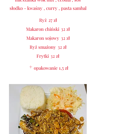
słodko - kwaśny , curry , pasta sambal
Ryż
27 zł
Makaron chiński
32 zł
Makaron sojowy
32 zł
Ryż smażony
32 zł
Frytki
32 zł
opakowanie
1,5 zł