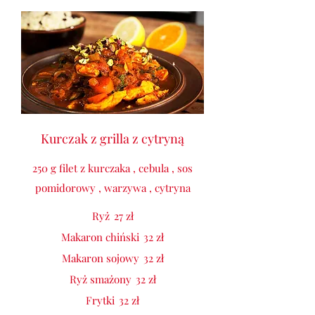
Kurczak z grilla z cytryną
250 g filet z kurczaka , cebula , sos
pomidorowy , warzywa , cytryna
Ryż
27 zł
Makaron chiński
32 zł
Makaron sojowy
32 zł
Ryż smażony
32 zł
Frytki
32 zł