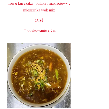
100 g kurczaka , bulion , mak sojowy ,
mieszanka wok mix
15 zł
opakowanie
1,5 zł