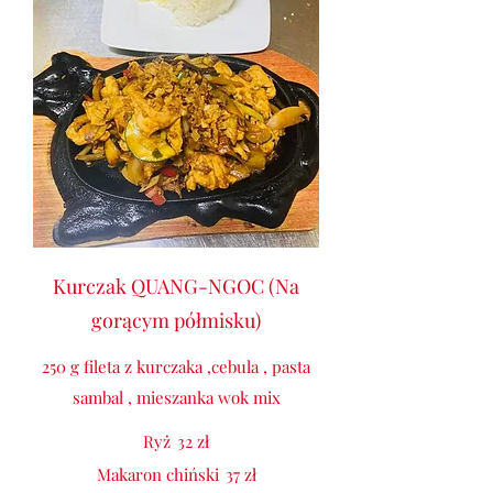
Kurczak QUANG-NGOC (Na
gorącym półmisku)
250 g fileta z kurczaka ,cebula , pasta
sambal , mieszanka wok mix
Ryż
32 zł
Makaron chiński
37 zł