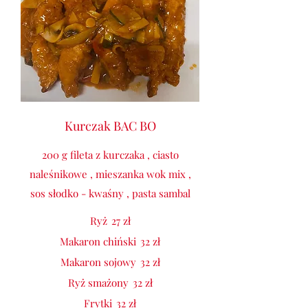
Kurczak BAC BO
200 g fileta z kurczaka , ciasto
naleśnikowe , mieszanka wok mix ,
sos słodko - kwaśny , pasta sambal
Ryż
27 zł
Makaron chiński
32 zł
Makaron sojowy
32 zł
Ryż smażony
32 zł
Frytki
32 zł