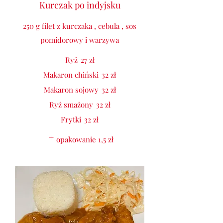
Kurczak po indyjsku
250 g filet z kurczaka , cebula , sos
pomidorowy i warzywa
Ryż
27 zł
Makaron chiński
32 zł
Makaron sojowy
32 zł
Ryż smażony
32 zł
Frytki
32 zł
opakowanie
1,5 zł